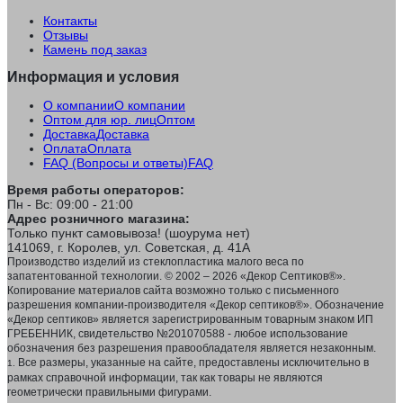
Контакты
Отзывы
Камень под заказ
Информация и условия
О компании
О компании
Оптом для юр. лиц
Оптом
Доставка
Доставка
Оплата
Оплата
FAQ (Вопросы и ответы)
FAQ
Время работы операторов:
Пн - Вс: 09:00 - 21:00
Адрес розничного магазина:
Только пункт самовывоза! (шоурума нет)
141069, г. Королев, ул. Советская, д. 41А
Производство изделий из стеклопластика малого веса по
запатентованной технологии. © 2002 – 2026 «Декор Септиков®».
Копирование материалов сайта возможно только с письменного
разрешения компании-производителя «Декор септиков®». Обозначение
«Декор септиков» является зарегистрированным товарным знаком ИП
ГРЕБЕННИК, свидетельство №201070588 - любое использование
обозначения без разрешения правообладателя является незаконным.
Все размеры, указанные на сайте, предоставлены исключительно в
1.
рамках справочной информации, так как товары не являются
геометрически правильными фигурами.