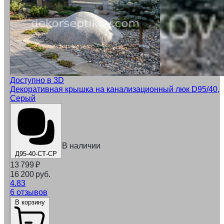
Доступно в 3D
Декоративная крышка на канализационный люк D95/40,
Серый
В наличии
Д95-40-СТ-СР
13 799
₽
16 200 руб.
4.83
6 отзывов
В корзину