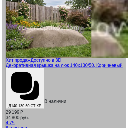
Хит продаж
Доступно в 3D
Декоративная крышка на люк 140x130/50, Коричневый
В наличии
Д140-130-50-СТ-КР
29 199
₽
34 800 руб.
4.75
8 отзывов