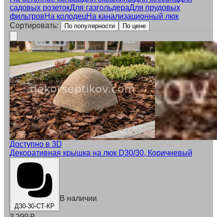
садовых розеток
Для газгольдера
Для прудовых
фильтров
На колодец
На канализационный люк
Сортировать:
По популярности
По цене
Доступно в 3D
Декоративная крышка на люк D30/30, Коричневый
В наличии
Д30-30-СТ-КР
3 299
₽