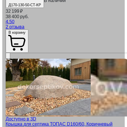
В наличии
Д170-130-50-СТ-КР
32 199
₽
38 400 руб.
4.50
2 отзыва
В корзину
Доступно в 3D
Крышка для септика ТОПАС D160/60, Коричневый