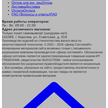
Оптом для юр. лиц
Оптом
Доставка
Доставка
Оплата
Оплата
FAQ (Вопросы и ответы)
FAQ
Время работы операторов:
Пн - Вс: 09:00 - 21:00
Адрес розничного магазина:
Только пункт самовывоза! (шоурума нет)
141069, г. Королев, ул. Советская, д. 41А
Производство изделий из стеклопластика малого веса по
запатентованной технологии. © 2002 – 2026 «Декор Септиков®».
Копирование материалов сайта возможно только с письменного
разрешения компании-производителя «Декор септиков®». Обозначение
«Декор септиков» является зарегистрированным товарным знаком ИП
ГРЕБЕННИК, свидетельство №201070588 - любое использование
обозначения без разрешения правообладателя является незаконным.
Все размеры, указанные на сайте, предоставлены исключительно в
1.
рамках справочной информации, так как товары не являются
геометрически правильными фигурами.