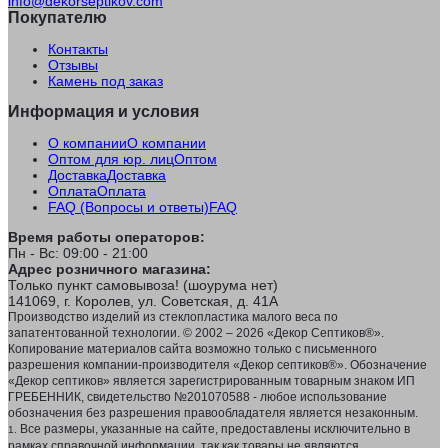
info@dekorseptikov.com
Покупателю
Контакты
Отзывы
Камень под заказ
Информация и условия
О компании
О компании
Оптом для юр. лиц
Оптом
Доставка
Доставка
Оплата
Оплата
FAQ (Вопросы и ответы)
FAQ
Время работы операторов:
Пн - Вс: 09:00 - 21:00
Адрес розничного магазина:
Только пункт самовывоза! (шоурума нет)
141069, г. Королев, ул. Советская, д. 41А
Производство изделий из стеклопластика малого веса по
запатентованной технологии. © 2002 – 2026 «Декор Септиков®».
Копирование материалов сайта возможно только с письменного
разрешения компании-производителя «Декор септиков®». Обозначение
«Декор септиков» является зарегистрированным товарным знаком ИП
ГРЕБЕННИК, свидетельство №201070588 - любое использование
обозначения без разрешения правообладателя является незаконным.
Все размеры, указанные на сайте, предоставлены исключительно в
1.
рамках справочной информации, так как товары не являются