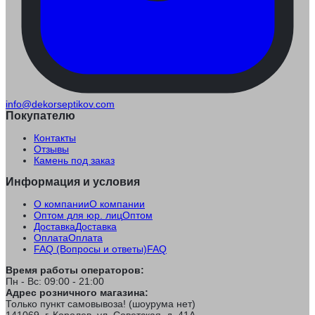
info@dekorseptikov.com
Покупателю
Контакты
Отзывы
Камень под заказ
Информация и условия
О компании
О компании
Оптом для юр. лиц
Оптом
Доставка
Доставка
Оплата
Оплата
FAQ (Вопросы и ответы)
FAQ
Время работы операторов:
Пн - Вс: 09:00 - 21:00
Адрес розничного магазина:
Только пункт самовывоза! (шоурума нет)
141069, г. Королев, ул. Советская, д. 41А