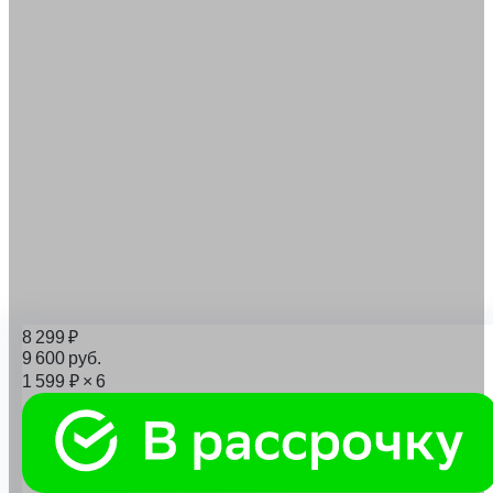
8 299
₽
9 600
руб.
1 599
₽
× 6