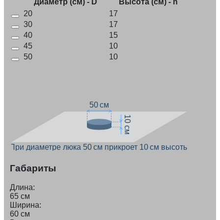
Диаметр (см) - D
Высота (см) - h
20
17
30
17
40
15
45
10
50
10
50 см
10 см
При диаметре люка 50 см прикроет 10 см высоты
Габариты
Длина:
65 см
Ширина:
60 см