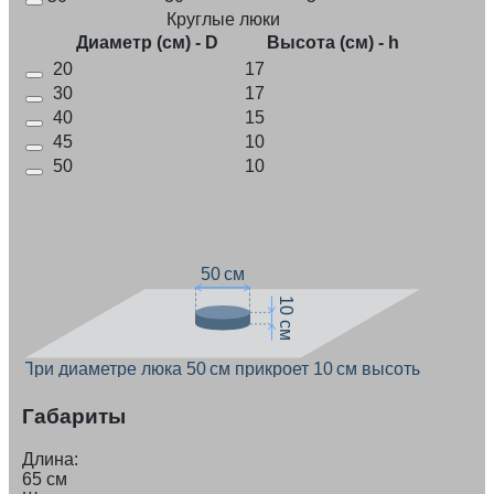
Круглые люки
Диаметр (см) - D
Высота (см) - h
20
17
30
17
40
15
45
10
50
10
50 см
10 см
При диаметре люка 50 см прикроет 10 см высоты
Габариты
Длина:
65 см