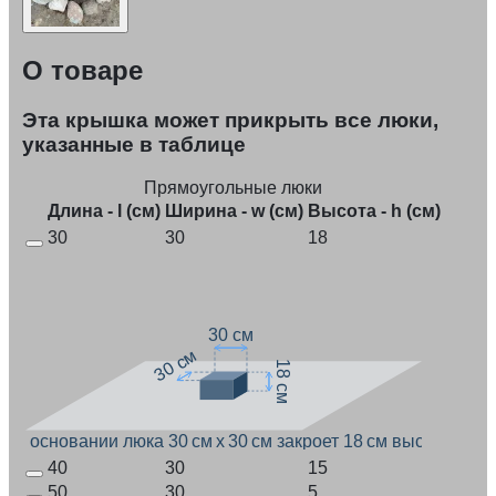
О товаре
Эта крышка может прикрыть все люки,
указанные в таблице
Прямоугольные люки
Длина - l (см)
Ширина - w (см)
Высота - h (см)
30
30
18
30 см
30 см
18 см
При основании люка 30 см x 30 см закроет 18 см высоты
40
30
15
50
30
5