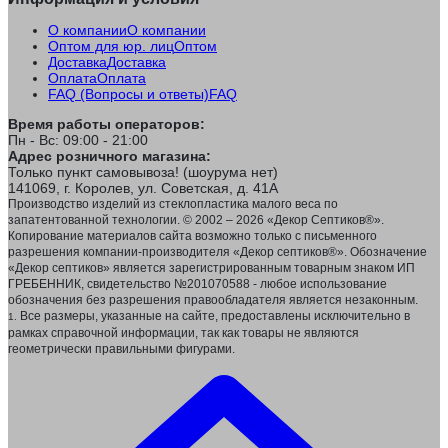
О компании
О компании
Оптом для юр. лиц
Оптом
Доставка
Доставка
Оплата
Оплата
FAQ (Вопросы и ответы)
FAQ
Время работы операторов:
Пн - Вс: 09:00 - 21:00
Адрес розничного магазина:
Только пункт самовывоза! (шоурума нет)
141069, г. Королев, ул. Советская, д. 41А
Производство изделий из стеклопластика малого веса по
запатентованной технологии. © 2002 – 2026 «Декор Септиков®».
Копирование материалов сайта возможно только с письменного
разрешения компании-производителя «Декор септиков®». Обозначение
«Декор септиков» является зарегистрированным товарным знаком ИП
ГРЕБЕННИК, свидетельство №201070588 - любое использование
обозначения без разрешения правообладателя является незаконным.
Все размеры, указанные на сайте, предоставлены исключительно в
1.
рамках справочной информации, так как товары не являются
геометрически правильными фигурами.