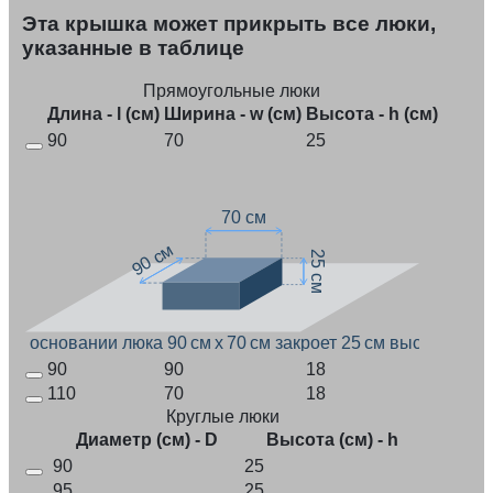
Эта крышка может прикрыть все люки,
указанные в таблице
Прямоугольные люки
Длина - l (см)
Ширина - w (см)
Высота - h (см)
90
70
25
70 см
90 см
25 см
При основании люка 90 см x 70 см закроет 25 см высоты
90
90
18
110
70
18
Круглые люки
Диаметр (см) - D
Высота (см) - h
90
25
95
25