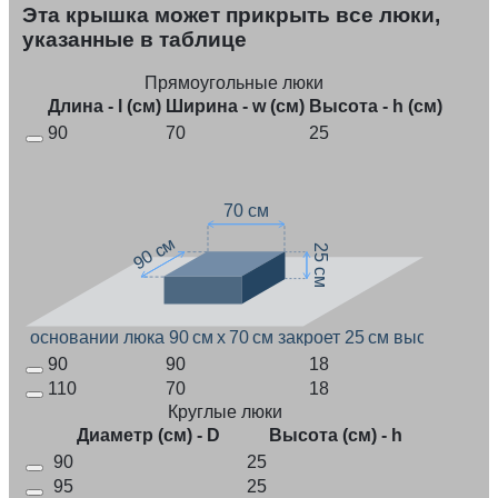
Эта крышка может прикрыть все люки,
указанные в таблице
Прямоугольные люки
Длина - l (см)
Ширина - w (см)
Высота - h (см)
90
70
25
70 см
90 см
25 см
При основании люка 90 см x 70 см закроет 25 см высоты
90
90
18
110
70
18
Круглые люки
Диаметр (см) - D
Высота (см) - h
90
25
95
25